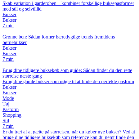
Skab variation i garderoben – kombiner forskellige buksepasformer
med stil og selvtillid
Bukser
Bukser
7 min
Grønne ben: Sådan former bæredygtige trends fremtidens
børnebukser
Bukser
Bukser
7 min
Brug dine tidligere buksekøb som guide: Sådan finder du den rette
størrelse næste gang
Brug dine gamle bukser som nøgle til at finde den perfekte pasform
Bukser
Bukser
Mode
Tøj
Pasform
Shopping
Stil
7 min
Er du træt af at gætte på størrelsen, når du køber nye bukser? Ved at
bruge dine tidligere buksekøb som reference kan du nemt finde den