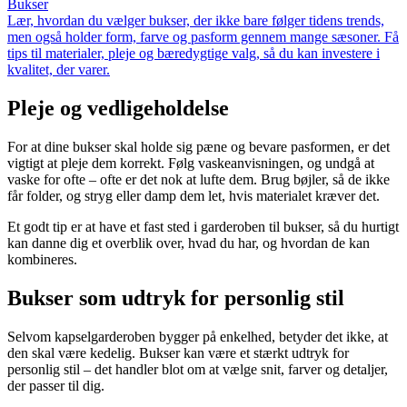
Bukser
Lær, hvordan du vælger bukser, der ikke bare følger tidens trends,
men også holder form, farve og pasform gennem mange sæsoner. Få
tips til materialer, pleje og bæredygtige valg, så du kan investere i
kvalitet, der varer.
Pleje og vedligeholdelse
For at dine bukser skal holde sig pæne og bevare pasformen, er det
vigtigt at pleje dem korrekt. Følg vaskeanvisningen, og undgå at
vaske for ofte – ofte er det nok at lufte dem. Brug bøjler, så de ikke
får folder, og stryg eller damp dem let, hvis materialet kræver det.
Et godt tip er at have et fast sted i garderoben til bukser, så du hurtigt
kan danne dig et overblik over, hvad du har, og hvordan de kan
kombineres.
Bukser som udtryk for personlig stil
Selvom kapselgarderoben bygger på enkelhed, betyder det ikke, at
den skal være kedelig. Bukser kan være et stærkt udtryk for
personlig stil – det handler blot om at vælge snit, farver og detaljer,
der passer til dig.