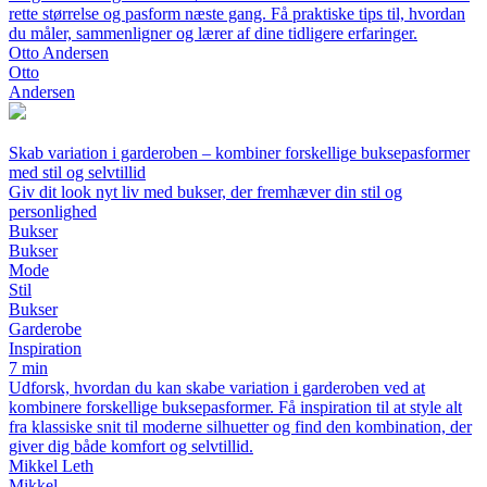
rette størrelse og pasform næste gang. Få praktiske tips til, hvordan
du måler, sammenligner og lærer af dine tidligere erfaringer.
Otto Andersen
Otto
Andersen
Skab variation i garderoben – kombiner forskellige buksepasformer
med stil og selvtillid
Giv dit look nyt liv med bukser, der fremhæver din stil og
personlighed
Bukser
Bukser
Mode
Stil
Bukser
Garderobe
Inspiration
7 min
Udforsk, hvordan du kan skabe variation i garderoben ved at
kombinere forskellige buksepasformer. Få inspiration til at style alt
fra klassiske snit til moderne silhuetter og find den kombination, der
giver dig både komfort og selvtillid.
Mikkel Leth
Mikkel