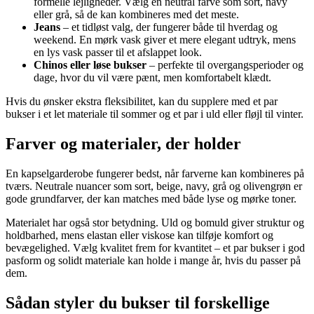
formelle lejligheder. Vælg en neutral farve som sort, navy
eller grå, så de kan kombineres med det meste.
Jeans
– et tidløst valg, der fungerer både til hverdag og
weekend. En mørk vask giver et mere elegant udtryk, mens
en lys vask passer til et afslappet look.
Chinos eller løse bukser
– perfekte til overgangsperioder og
dage, hvor du vil være pænt, men komfortabelt klædt.
Hvis du ønsker ekstra fleksibilitet, kan du supplere med et par
bukser i et let materiale til sommer og et par i uld eller fløjl til vinter.
Farver og materialer, der holder
En kapselgarderobe fungerer bedst, når farverne kan kombineres på
tværs. Neutrale nuancer som sort, beige, navy, grå og olivengrøn er
gode grundfarver, der kan matches med både lyse og mørke toner.
Materialet har også stor betydning. Uld og bomuld giver struktur og
holdbarhed, mens elastan eller viskose kan tilføje komfort og
bevægelighed. Vælg kvalitet frem for kvantitet – et par bukser i god
pasform og solidt materiale kan holde i mange år, hvis du passer på
dem.
Sådan styler du bukser til forskellige