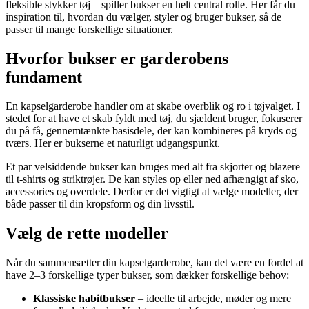
fleksible stykker tøj – spiller bukser en helt central rolle. Her får du
inspiration til, hvordan du vælger, styler og bruger bukser, så de
passer til mange forskellige situationer.
Hvorfor bukser er garderobens
fundament
En kapselgarderobe handler om at skabe overblik og ro i tøjvalget. I
stedet for at have et skab fyldt med tøj, du sjældent bruger, fokuserer
du på få, gennemtænkte basisdele, der kan kombineres på kryds og
tværs. Her er bukserne et naturligt udgangspunkt.
Et par velsiddende bukser kan bruges med alt fra skjorter og blazere
til t-shirts og striktrøjer. De kan styles op eller ned afhængigt af sko,
accessories og overdele. Derfor er det vigtigt at vælge modeller, der
både passer til din kropsform og din livsstil.
Vælg de rette modeller
Når du sammensætter din kapselgarderobe, kan det være en fordel at
have 2–3 forskellige typer bukser, som dækker forskellige behov:
Klassiske habitbukser
– ideelle til arbejde, møder og mere