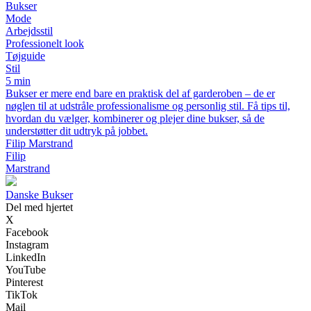
Bukser
Mode
Arbejdsstil
Professionelt look
Tøjguide
Stil
5 min
Bukser er mere end bare en praktisk del af garderoben – de er
nøglen til at udstråle professionalisme og personlig stil. Få tips til,
hvordan du vælger, kombinerer og plejer dine bukser, så de
understøtter dit udtryk på jobbet.
Filip Marstrand
Filip
Marstrand
Danske Bukser
Del med hjertet
X
Facebook
Instagram
LinkedIn
YouTube
Pinterest
TikTok
Mail