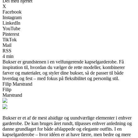
Del med hjertet
X
Facebook
Instagram
LinkedIn
YouTube
Pinterest
TikTok
Mail
RSS
4 min
Bukser er grundstenen i en velfungerende kapselgarderobe. Få
inspiration til, hvordan du vælger de rette modeller, kombinerer
farver og materialer, og styler dine bukser, så de passer til både
hverdag og fest – med fokus på fleksibilitet og personlig stil.
Filip Marstrand
Filip
Marstrand
Bukser er et af de mest alsidige og uundværlige elementer i enhver
garderobe. De kan bruges året rundt, tilpasses enhver anledning og
danne grundlaget for både afslappede og elegante outfits. I en
kapselgarderobe – hvor idéen er at have færre, men bedre og mere