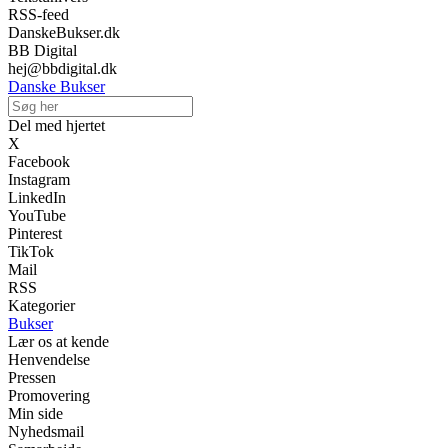
RSS-feed
DanskeBukser.dk
BB Digital
hej@bbdigital.dk
Danske Bukser
Del med hjertet
X
Facebook
Instagram
LinkedIn
YouTube
Pinterest
TikTok
Mail
RSS
Kategorier
Bukser
Lær os at kende
Henvendelse
Pressen
Promovering
Min side
Nyhedsmail