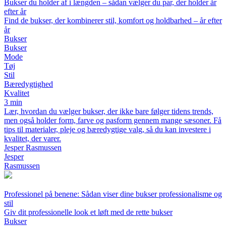
Bukser du holder af i længden – sådan vælger du par, der holder år
efter år
Find de bukser, der kombinerer stil, komfort og holdbarhed – år efter
år
Bukser
Bukser
Mode
Tøj
Stil
Bæredygtighed
Kvalitet
3 min
Lær, hvordan du vælger bukser, der ikke bare følger tidens trends,
men også holder form, farve og pasform gennem mange sæsoner. Få
tips til materialer, pleje og bæredygtige valg, så du kan investere i
kvalitet, der varer.
Jesper Rasmussen
Jesper
Rasmussen
Professionel på benene: Sådan viser dine bukser professionalisme og
stil
Giv dit professionelle look et løft med de rette bukser
Bukser