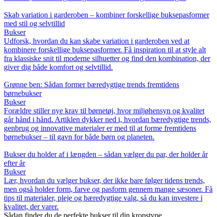
Skab variation i garderoben – kombiner forskellige buksepasformer
med stil og selvtillid
Bukser
Udforsk, hvordan du kan skabe variation i garderoben ved at
kombinere forskellige buksepasformer. Få inspiration til at style alt
fra klassiske snit til moderne silhuetter og find den kombination, der
giver dig både komfort og selvtillid.
Grønne ben: Sådan former bæredygtige trends fremtidens
børnebukser
Bukser
Forældre stiller nye krav til børnetøj, hvor miljøhensyn og kvalitet
går hånd i hånd. Artiklen dykker ned i, hvordan bæredygtige trends,
genbrug og innovative materialer er med til at forme fremtidens
børnebukser – til gavn for både børn og planeten.
Bukser du holder af i længden – sådan vælger du par, der holder år
efter år
Bukser
Lær, hvordan du vælger bukser, der ikke bare følger tidens trends,
men også holder form, farve og pasform gennem mange sæsoner. Få
tips til materialer, pleje og bæredygtige valg, så du kan investere i
kvalitet, der varer.
Sådan finder du de perfekte bukser til din kropstype