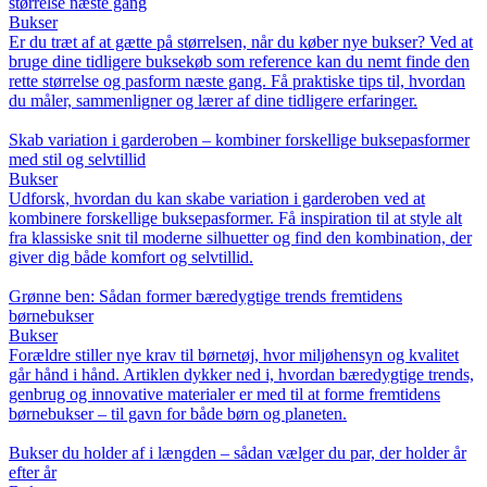
størrelse næste gang
Bukser
Er du træt af at gætte på størrelsen, når du køber nye bukser? Ved at
bruge dine tidligere buksekøb som reference kan du nemt finde den
rette størrelse og pasform næste gang. Få praktiske tips til, hvordan
du måler, sammenligner og lærer af dine tidligere erfaringer.
Skab variation i garderoben – kombiner forskellige buksepasformer
med stil og selvtillid
Bukser
Udforsk, hvordan du kan skabe variation i garderoben ved at
kombinere forskellige buksepasformer. Få inspiration til at style alt
fra klassiske snit til moderne silhuetter og find den kombination, der
giver dig både komfort og selvtillid.
Grønne ben: Sådan former bæredygtige trends fremtidens
børnebukser
Bukser
Forældre stiller nye krav til børnetøj, hvor miljøhensyn og kvalitet
går hånd i hånd. Artiklen dykker ned i, hvordan bæredygtige trends,
genbrug og innovative materialer er med til at forme fremtidens
børnebukser – til gavn for både børn og planeten.
Bukser du holder af i længden – sådan vælger du par, der holder år
efter år