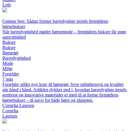
Leth
Grønne ben: Sådan former bæredygtige trends fremtidens
børnebukser
Når bæredygtighed møder børnemode – fremtidens bukser får grøn
samvittighed
Bukser
Bukser
Børnetøj
Bæredygtighed
Mode
Miljø
Forældre
7 min
Forældre stiller nye krav til børnetøj, hvor miljøhensyn og kvalitet
går hånd i hånd. Artiklen dykker ned i, hvordan bæredygtige trends,
genbrug og innovative materialer er med til at forme fremtidens
børnebukser – til gavn for både børn og planeten.
Cornelia Laursen
Cornelia
Laursen