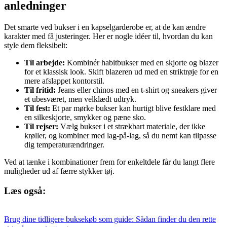
anledninger
Det smarte ved bukser i en kapselgarderobe er, at de kan ændre
karakter med få justeringer. Her er nogle idéer til, hvordan du kan
style dem fleksibelt:
Til arbejde:
Kombinér habitbukser med en skjorte og blazer
for et klassisk look. Skift blazeren ud med en striktrøje for en
mere afslappet kontorstil.
Til fritid:
Jeans eller chinos med en t-shirt og sneakers giver
et ubesværet, men velklædt udtryk.
Til fest:
Et par mørke bukser kan hurtigt blive festklare med
en silkeskjorte, smykker og pæne sko.
Til rejser:
Vælg bukser i et strækbart materiale, der ikke
krøller, og kombiner med lag-på-lag, så du nemt kan tilpasse
dig temperaturændringer.
Ved at tænke i kombinationer frem for enkeltdele får du langt flere
muligheder ud af færre stykker tøj.
Læs også:
Brug dine tidligere buksekøb som guide: Sådan finder du den rette