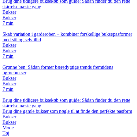
Brug dine tidligere buksekøb som guide: Sådan finder du den rette
størrelse næste gang
Bukser
Bukser
7 min
Skab variation i garderoben – kombiner forskellige buksepasformer
med stil og selvtillid
Bukser
Bukser
7 min
Grønne ben: Sådan former bæredygtige trends fremtidens
børnebukser
Bukser
Bukser
7 min
Brug dine tidligere buksekøb som guide: Sådan finder du den rette
størrelse næste gang
Brug dine gamle bukser som nøgle til at finde den perfekte pasform
Bukser
Bukser
Mode
Tøj