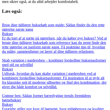
men sikrer også, at du altid arbejder komfortabelt.
Læs også:
Brug dine tidligere buksekøb som guide: Sådan finder du den rette
størrelse næste gang
Bukser
Er du træt af at gætte på størrelsen, når du køber nye bukser? Ved at
bruge dine tidligere buksekøb som reference kan du nemt finde den
rette størrelse og pasform næste gang. Få praktiske tips til, hvordan
du måler, sammenligner og lærer af dine tidligere erfaringer.
Skab variation i garderoben – kombiner forskellige buksepasformer
med stil og selvtillid
Bukser
Udforsk, hvordan du kan skabe variation i garderoben ved at
kombinere forskellige buksepasformer. Få inspiration til at style alt
fra klassiske snit til moderne silhuetter og find den kombination, der
giver dig både komfort og selvtillid.
Grønne ben: Sådan former bæredygtige trends fremtidens
børnebukser
Bukser
Forældre stiller nye krav til børnetøj, hvor miljøhensyn og kvalitet