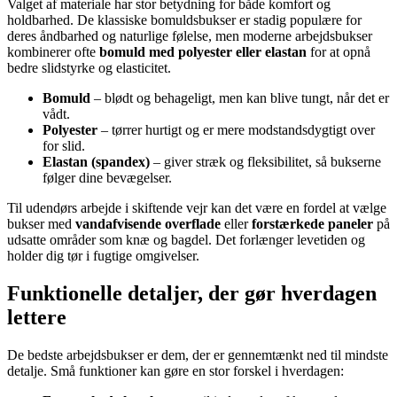
Valget af materiale har stor betydning for både komfort og
holdbarhed. De klassiske bomuldsbukser er stadig populære for
deres åndbarhed og naturlige følelse, men moderne arbejdsbukser
kombinerer ofte
bomuld med polyester eller elastan
for at opnå
bedre slidstyrke og elasticitet.
Bomuld
– blødt og behageligt, men kan blive tungt, når det er
vådt.
Polyester
– tørrer hurtigt og er mere modstandsdygtigt over
for slid.
Elastan (spandex)
– giver stræk og fleksibilitet, så bukserne
følger dine bevægelser.
Til udendørs arbejde i skiftende vejr kan det være en fordel at vælge
bukser med
vandafvisende overflade
eller
forstærkede paneler
på
udsatte områder som knæ og bagdel. Det forlænger levetiden og
holder dig tør i fugtige omgivelser.
Funktionelle detaljer, der gør hverdagen
lettere
De bedste arbejdsbukser er dem, der er gennemtænkt ned til mindste
detalje. Små funktioner kan gøre en stor forskel i hverdagen: