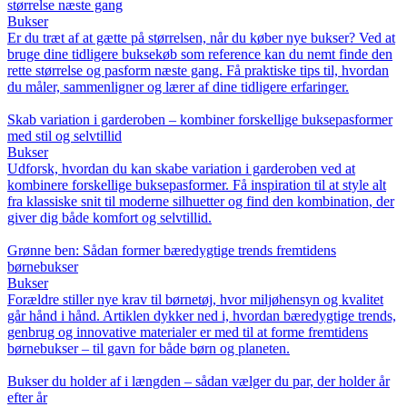
størrelse næste gang
Bukser
Er du træt af at gætte på størrelsen, når du køber nye bukser? Ved at
bruge dine tidligere buksekøb som reference kan du nemt finde den
rette størrelse og pasform næste gang. Få praktiske tips til, hvordan
du måler, sammenligner og lærer af dine tidligere erfaringer.
Skab variation i garderoben – kombiner forskellige buksepasformer
med stil og selvtillid
Bukser
Udforsk, hvordan du kan skabe variation i garderoben ved at
kombinere forskellige buksepasformer. Få inspiration til at style alt
fra klassiske snit til moderne silhuetter og find den kombination, der
giver dig både komfort og selvtillid.
Grønne ben: Sådan former bæredygtige trends fremtidens
børnebukser
Bukser
Forældre stiller nye krav til børnetøj, hvor miljøhensyn og kvalitet
går hånd i hånd. Artiklen dykker ned i, hvordan bæredygtige trends,
genbrug og innovative materialer er med til at forme fremtidens
børnebukser – til gavn for både børn og planeten.
Bukser du holder af i længden – sådan vælger du par, der holder år
efter år