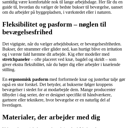
samtidig være komfortable nok til lange arbejdsdage. Her får du en
guide til, hvordan du vælger de bedste bukser til bevægelse, uanset
om du arbejder på byggepladsen, i værkstedet eller i naturen.
Fleksibilitet og pasform – nøglen til
bevægelsesfrihed
Det vigtigste, når du vælger arbejdsbukser, er bevægelsesfriheden.
Bukser, der strammer eller glider ned, kan hurtigt blive en irritation
og i værste fald hæmme dit arbejde. Kig efter modeller med
stretchpaneler
– ofte placeret ved knæ, bagdel og skridt – som
giver ekstra fleksibilitet, når du bøjer dig eller arbejder i knælende
stilling.
En
ergonomisk pasform
med forformede knæ og justerbar talje gør
også en stor forskel. Det betyder, at bukserne følger kroppens
bevægelser i stedet for at modarbejde dem. Mange producenter
tilbyder i dag serier, der er designet specifikt til håndværkere,
gartnere eller teknikere, hvor bevægelse er en naturlig del af
hverdagen.
Materialer, der arbejder med dig