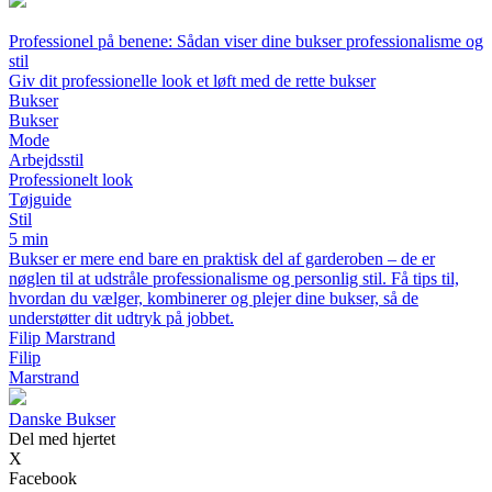
Professionel på benene: Sådan viser dine bukser professionalisme og
stil
Giv dit professionelle look et løft med de rette bukser
Bukser
Bukser
Mode
Arbejdsstil
Professionelt look
Tøjguide
Stil
5 min
Bukser er mere end bare en praktisk del af garderoben – de er
nøglen til at udstråle professionalisme og personlig stil. Få tips til,
hvordan du vælger, kombinerer og plejer dine bukser, så de
understøtter dit udtryk på jobbet.
Filip Marstrand
Filip
Marstrand
Danske Bukser
Del med hjertet
X
Facebook