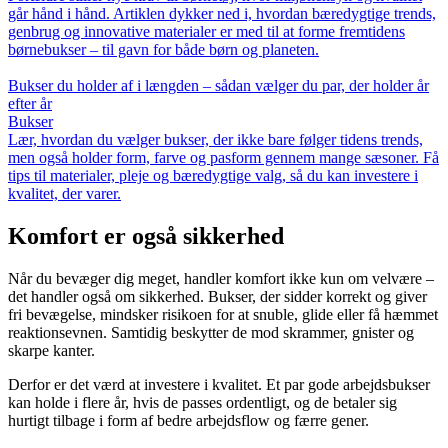
går hånd i hånd. Artiklen dykker ned i, hvordan bæredygtige trends,
genbrug og innovative materialer er med til at forme fremtidens
børnebukser – til gavn for både børn og planeten.
Bukser du holder af i længden – sådan vælger du par, der holder år
efter år
Bukser
Lær, hvordan du vælger bukser, der ikke bare følger tidens trends,
men også holder form, farve og pasform gennem mange sæsoner. Få
tips til materialer, pleje og bæredygtige valg, så du kan investere i
kvalitet, der varer.
Komfort er også sikkerhed
Når du bevæger dig meget, handler komfort ikke kun om velvære –
det handler også om sikkerhed. Bukser, der sidder korrekt og giver
fri bevægelse, mindsker risikoen for at snuble, glide eller få hæmmet
reaktionsevnen. Samtidig beskytter de mod skrammer, gnister og
skarpe kanter.
Derfor er det værd at investere i kvalitet. Et par gode arbejdsbukser
kan holde i flere år, hvis de passes ordentligt, og de betaler sig
hurtigt tilbage i form af bedre arbejdsflow og færre gener.