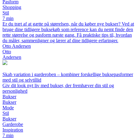
Pasform
Shopping
Stil
7 min
Er du træt af at gætte på størrelsen, når du køber nye bukser? Ved at
bruge dine tidligere buksekøb som reference kan du nemt finde den
rette størrelse og pasform næste gang. Få praktiske tips til, hvordan
du måler, sammenligner og lærer af dine tidligere erfaringer.
Otto Andersen
Otto
Andersen
Skab variation i garderoben – kombiner forskellige buksepasformer
med stil og selvtillid
Giv dit look nyt liv med bukser, der fremhæver din stil og
personlighed
Bukser
Bukser
Mode
Stil
Bukser
Garderobe
Inspiration
7 min