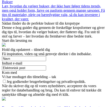
Bukser
Lær, hvordan du vælger bukser, der ikke bare følger tidens trends,
men også holder form, farve og pasform gennem mange sæsoner. Få
tips til materialer, pleje og bæredygtige valg, så du kan investere i
kvalitet, der varer.
Sådan finder du de perfekte bukser til din kropstype
Denne e-bog guider dig gennem de forskellige kropsformer og giver
dig tips til, hvordan du vælger bukser, der flatterer dig. Fra snit til
stof og farver – lær hvordan du fremhæver dine bedste træk.
Start din læsning nu
Hold dig opdateret – tilmeld dig
Få inspiration, viden og små genveje direkte i din indbakke.
Indtast e-mail
Kom med
Vi har modtaget din tilmelding – tak
Jeg godkender brugerbetingelser og privatlivspolitik.
Når du skriver dig op til vores nyhedsbrev, accepterer du vores
regler for databehandling og brug. Du kan til enhver tid trække dit
samtykke tilbage og afmelde dig med ét klik.