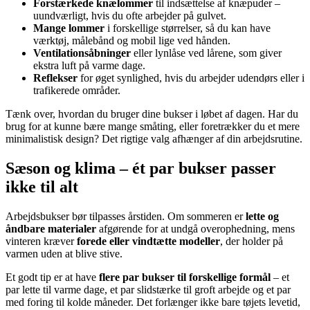
Forstærkede knælommer
til indsættelse af knæpuder –
uundværligt, hvis du ofte arbejder på gulvet.
Mange lommer
i forskellige størrelser, så du kan have
værktøj, målebånd og mobil lige ved hånden.
Ventilationsåbninger
eller lynlåse ved lårene, som giver
ekstra luft på varme dage.
Reflekser
for øget synlighed, hvis du arbejder udendørs eller i
trafikerede områder.
Tænk over, hvordan du bruger dine bukser i løbet af dagen. Har du
brug for at kunne bære mange småting, eller foretrækker du et mere
minimalistisk design? Det rigtige valg afhænger af din arbejdsrutine.
Sæson og klima – ét par bukser passer
ikke til alt
Arbejdsbukser bør tilpasses årstiden. Om sommeren er
lette og
åndbare materialer
afgørende for at undgå overophedning, mens
vinteren kræver
forede eller vindtætte modeller
, der holder på
varmen uden at blive stive.
Et godt tip er at have
flere par bukser til forskellige formål
– et
par lette til varme dage, et par slidstærke til groft arbejde og et par
med foring til kolde måneder. Det forlænger ikke bare tøjets levetid,