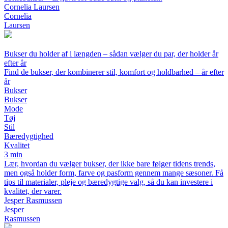
Cornelia Laursen
Cornelia
Laursen
Bukser du holder af i længden – sådan vælger du par, der holder år
efter år
Find de bukser, der kombinerer stil, komfort og holdbarhed – år efter
år
Bukser
Bukser
Mode
Tøj
Stil
Bæredygtighed
Kvalitet
3 min
Lær, hvordan du vælger bukser, der ikke bare følger tidens trends,
men også holder form, farve og pasform gennem mange sæsoner. Få
tips til materialer, pleje og bæredygtige valg, så du kan investere i
kvalitet, der varer.
Jesper Rasmussen
Jesper
Rasmussen