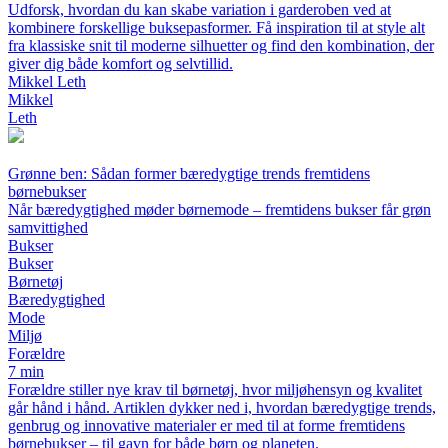
Udforsk, hvordan du kan skabe variation i garderoben ved at
kombinere forskellige buksepasformer. Få inspiration til at style alt
fra klassiske snit til moderne silhuetter og find den kombination, der
giver dig både komfort og selvtillid.
Mikkel Leth
Mikkel
Leth
Grønne ben: Sådan former bæredygtige trends fremtidens
børnebukser
Når bæredygtighed møder børnemode – fremtidens bukser får grøn
samvittighed
Bukser
Bukser
Børnetøj
Bæredygtighed
Mode
Miljø
Forældre
7 min
Forældre stiller nye krav til børnetøj, hvor miljøhensyn og kvalitet
går hånd i hånd. Artiklen dykker ned i, hvordan bæredygtige trends,
genbrug og innovative materialer er med til at forme fremtidens
børnebukser – til gavn for både børn og planeten.