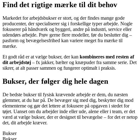
Find det rigtige mærke til dit behov
Markedet for arbejdsbukser er stort, og der findes mange gode
producenter, der specialiserer sig i forskellige typer arbejde. Nogle
fokuserer på håndværk og byggeri, andre på industri, service eller
udendørs arbejde. Prøv gerne flere modeller, før du beslutter dig –
pasform og bevægelsesfrihed kan variere meget fra mærke til
mærke.
Et godt råd er at vælge bukser, der kan
kombineres med resten af
dit arbejdstøj
– fx jakker, bælter og knæpuder fra samme serie. Det
sikrer, at alt passer sammen og fungerer optimalt i praksis.
Bukser, der følger dig hele dagen
De bedste bukser til fysisk krævende arbejde er dem, du næsten
glemmer, at du har på. De bevæger sig med dig, beskytter dig mod
elementerne og gør det lettere at fokusere på opgaven i stedet for
tøjet. Uanset om du arbejder inde eller ude, alene eller i team, er det
værd at vælge bukser, der er designet til bevægelse – for det er netop
det, dit arbejde kræver.
Bukser
Bukser